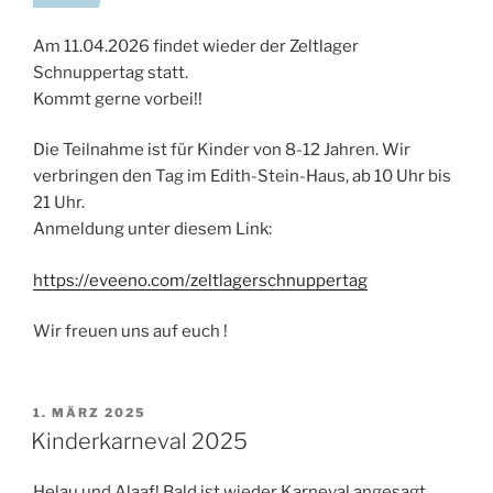
Am 11.04.2026 findet wieder der Zeltlager
Schnuppertag statt.
Kommt gerne vorbei!!
Die Teilnahme ist für Kinder von 8-12 Jahren. Wir
verbringen den Tag im Edith-Stein-Haus, ab 10 Uhr bis
21 Uhr.
Anmeldung unter diesem Link:
https://eveeno.com/zeltlagerschnuppertag
Wir freuen uns auf euch !
VERÖFFENTLICHT
1. MÄRZ 2025
AM
Kinderkarneval 2025
Helau und Alaaf! Bald ist wieder Karneval angesagt.