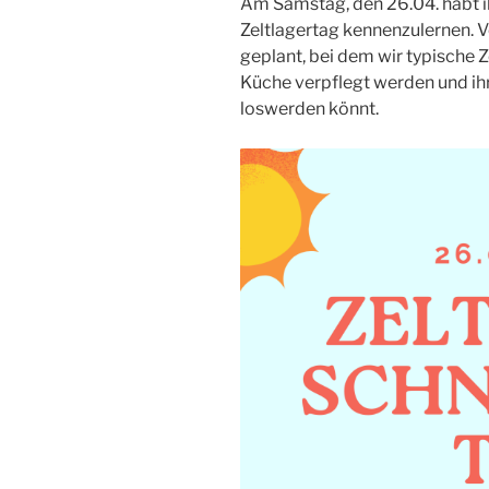
Am Samstag, den 26.04. habt ih
Zeltlagertag kennenzulernen. V
geplant, bei dem wir typische Ze
Küche verpflegt werden und ihr
loswerden könnt.