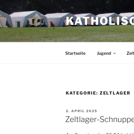
Zum
Inhalt
KATHOLIS
springen
Startseite
Jugend
Zel
KATEGORIE:
ZELTLAGER
VERÖFFENTLICHT
2. APRIL 2025
AM
Zeltlager-Schnupp