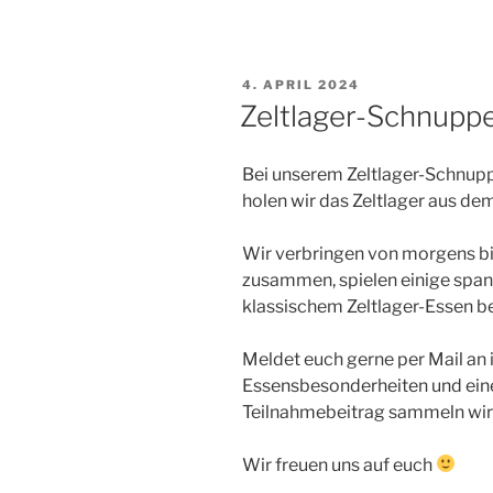
VERÖFFENTLICHT
4. APRIL 2024
AM
Zeltlager-Schnupp
Bei unserem Zeltlager-Schnup
holen wir das Zeltlager aus de
Wir verbringen von morgens bi
zusammen, spielen einige spa
klassischem Zeltlager-Essen be
Meldet euch gerne per Mail an
Essensbesonderheiten und eine
Teilnahmebeitrag sammeln wir 
Wir freuen uns auf euch