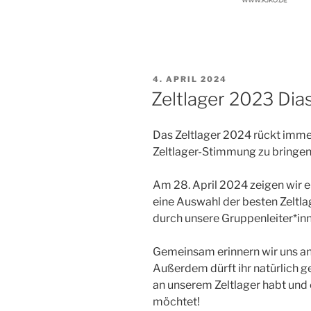
VERÖFFENTLICHT
4. APRIL 2024
AM
Zeltlager 2023 Di
Das Zeltlager 2024 rückt imme
Zeltlager-Stimmung zu bringen,
Am 28. April 2024 zeigen wir 
eine Auswahl der besten Zeltl
durch unsere Gruppenleiter*in
Gemeinsam erinnern wir uns an
Außerdem dürft ihr natürlich 
an unserem Zeltlager habt und 
möchtet!