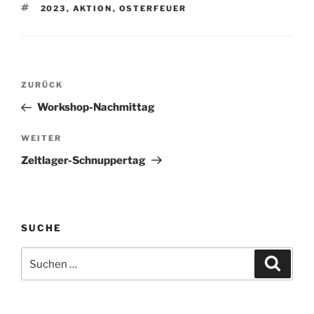
SCHLAGWÖRTER
2023
,
AKTION
,
OSTERFEUER
Beitragsnavigation
Vorheriger
ZURÜCK
Beitrag
Workshop-Nachmittag
Nächster
WEITER
Beitrag
Zeltlager-Schnuppertag
SUCHE
Suchen
Suche
nach: