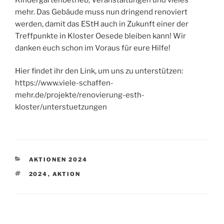
mehr. Das Gebäude muss nun dringend renoviert
werden, damit das EStH auch in Zukunft einer der
Treffpunkte in Kloster Oesede bleiben kann! Wir
danken euch schon im Voraus für eure Hilfe!
Hier findet ihr den Link, um uns zu unterstützen:
https://www.viele-schaffen-
mehr.de/projekte/renovierung-esth-
kloster/unterstuetzungen
KATEGORIEN
AKTIONEN 2024
SCHLAGWÖRTER
2024
,
AKTION
Beitragsnavigation