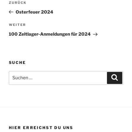
Vorheriger
ZURÜCK
Beitrag
Osterfeuer 2024
Nächster
WEITER
Beitrag
100 Zeltlager-Anmeldungen für 2024
SUCHE
Suchen
Suche
nach:
HIER ERREICHST DU UNS