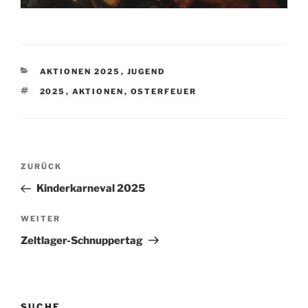
KATEGORIEN
AKTIONEN 2025
,
JUGEND
SCHLAGWÖRTER
2025
,
AKTIONEN
,
OSTERFEUER
Beitragsnavigation
Vorheriger
ZURÜCK
Beitrag
Kinderkarneval 2025
Nächster
WEITER
Beitrag
Zeltlager-Schnuppertag
SUCHE