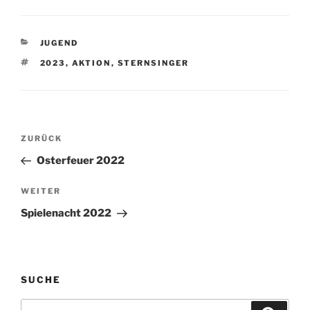
KATEGORIEN
JUGEND
SCHLAGWÖRTER
2023
,
AKTION
,
STERNSINGER
Beitragsnavigation
Vorheriger
ZURÜCK
Beitrag
Osterfeuer 2022
Nächster
WEITER
Beitrag
Spielenacht 2022
SUCHE
Suchen